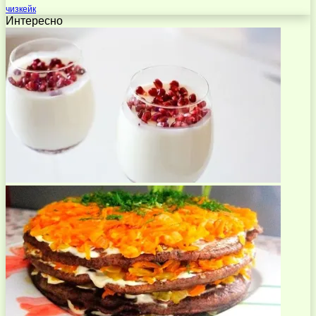
чизкейк
Интересно