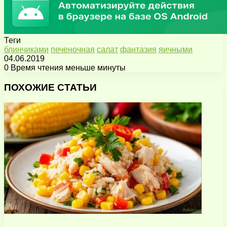
Теги
блинчиками
печеночная
салат
фантазия
яичными
04.06.2019
0
Время чтения меньше минуты
Facebook
X
Pinterest
Вконтакте
Одноклассники
Messenger
Messenger
WhatsApp
Telegram
Viber
Поделиться
Печатать
через
ПОХОЖИЕ СТАТЬИ
электронную
почту