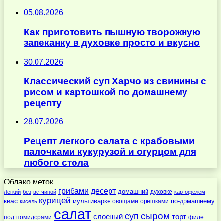
05.08.2026
Как приготовить пышную творожную
запеканку в духовке просто и вкусно
30.07.2026
Классический суп Харчо из свинины с
рисом и картошкой по домашнему
рецепту
28.07.2026
Рецепт легкого салата с крабовыми
палочками кукурузой и огурцом для
любого стола
Облако меток
десерт
грибами
домашний
духовке
Легкий
без
ветчиной
картофелем
курицей
квас
по-домашнему
мультиварке
овощами
орешками
кисель
салат
суп
сыром
слоеный
торт
под
помидорами
филе