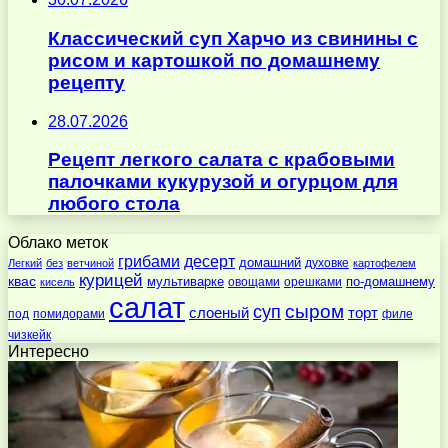
Классический суп Харчо из свинины с
рисом и картошкой по домашнему
рецепту
28.07.2026
Рецепт легкого салата с крабовыми
палочками кукурузой и огурцом для
любого стола
Облако меток
десерт
грибами
домашний
духовке
Легкий
без
ветчиной
картофелем
курицей
квас
по-домашнему
мультиварке
овощами
орешками
кисель
салат
суп
сыром
слоеный
торт
под
помидорами
филе
чизкейк
Интересно