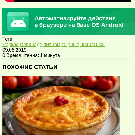
Теги
жаркое
маринаде
пивном
сырные
шашлычки
09.08.2019
0
Время чтения: 1 минута
Facebook
X
Pinterest
Вконтакте
Одноклассники
Messenger
Messenger
WhatsApp
Telegram
Viber
Поделиться
Печатать
через
ПОХОЖИЕ СТАТЬИ
электронную
почту