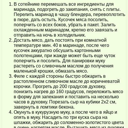
В сотейнике перемешать все ингредиенты для
маринада, подогреть до закипания, снять с плиты.
Перелить маринад в чашу блендера, перевоплотить
в пюре, дать остыть. Кусочек мяса посолить,
поперчить со всех боков, убрать в пакет. Залить
охлажденным маринадом, крепко его завязать и
отправить на ночь в холодильник.
Достать мясо, дать постоять при комнатной
температуре мин. 40 в маринаде, после чего
кусочек аккуратно обсушить картонными
полотенцами, при жажде может быть еще чуток
поперчить и посолить. Для панировки муку
растереть со сливочным маслом до получения
маленькой крошки, обмазать мясо.
Филе с каждой стороны быстро обжарить в
растопленном сливочном масле до коричневатой
корочки. Прогреть до 200 градусов духовку,
понизить нагрев до 160 градусов, переложить мясо
в форму для запекания и поставить на несколько
часов в духовку. Порезать сыр на кубики 2х2 см,
завернуть в ломтики бекона.
Окунуть в кукурузную муку, а после чего в яйцо и
опять в муку. Насадить по три куска сыра на
шпажки, обжарить до соломенно-золотистого цвета
в очень нагретом масле. Вытащить мясо из духовки,