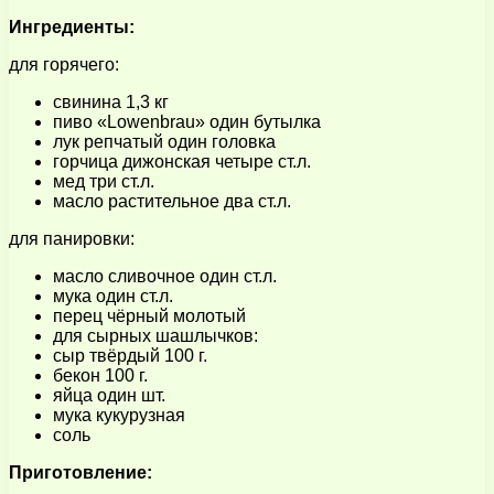
Ингредиенты:
для горячего:
свинина 1,3 кг
пиво «Lowenbrau» один бутылка
лук репчатый один головка
горчица дижонская четыре ст.л.
мед три ст.л.
масло растительное два ст.л.
для панировки:
масло сливочное один ст.л.
мука один ст.л.
перец чёрный молотый
для сырных шашлычков:
сыр твёрдый 100 г.
бекон 100 г.
яйца один шт.
мука кукурузная
соль
Приготовление: