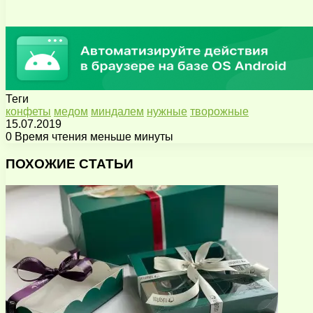
Теги
конфеты
медом
миндалем
нужные
творожные
15.07.2019
0
Время чтения меньше минуты
Facebook
X
Pinterest
Вконтакте
Одноклассники
Messenger
Messenger
WhatsApp
Telegram
Viber
Поделиться
Печатать
через
ПОХОЖИЕ СТАТЬИ
электронную
почту