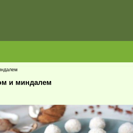
индалем
ом и миндалем