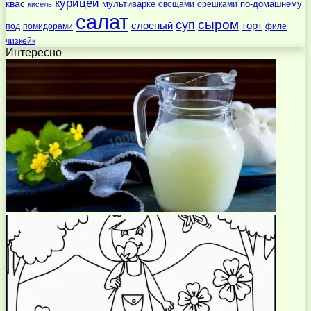
курицей
квас
по-домашнему
мультиварке
овощами
орешками
кисель
салат
суп
сыром
слоеный
торт
под
помидорами
филе
чизкейк
Интересно