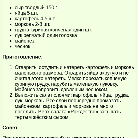
сыр твёрдый 150 г.
яйца 5 шт.
картофель 4-5 шт.
морковь 2-3 шт.
грудка куриная копченая один шт.
лук репчатый один головка
майонез
чеснок
Приготовление:
Отварить, остудить и натереть картофель и морковь
маленького размера. Отварить яйца вкрутую и не
считая этого натереть. Мелко порезать копченую
куриную грудку, нарубить маленькую луковку.
Майонез заправить давленым чесноком.
Выложить салат слоями: картофель, яйца, грудка,
лук, морковь. Все слои поочередно промазать
майонезом, картофель и морковь не много
посолить. Верх салата «Рождество» засыпать
тертым жёстким сыром.
Совет