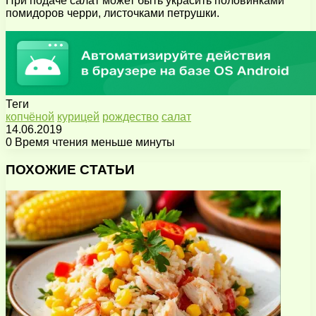
При подаче салат может быть украсить половинками
помидоров черри, листочками петрушки.
Теги
копчёной
курицей
рождество
салат
14.06.2019
0
Время чтения меньше минуты
Facebook
X
Pinterest
Вконтакте
Одноклассники
Messenger
Messenger
WhatsApp
Telegram
Viber
Поделиться
Печатать
через
ПОХОЖИЕ СТАТЬИ
электронную
почту