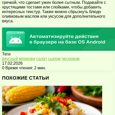
гречкой, что сделает ужин более сытным. Подавайте с
хрустящими тостами или слойками, чтобы добавить
интересных текстур. Также можно сбрызнуть блюдо
оливковым маслом или уксусом для дополнительного
вкуса.
Теги
вкусный
моркови
салат
сыром
чесноком
17.02.2026
0
Время чтения: 2 мин.
Facebook
X
Pinterest
Вконтакте
Одноклассники
Messenger
Messenger
WhatsApp
Telegram
Viber
Поделиться
Печатать
через
ПОХОЖИЕ СТАТЬИ
электронную
почту