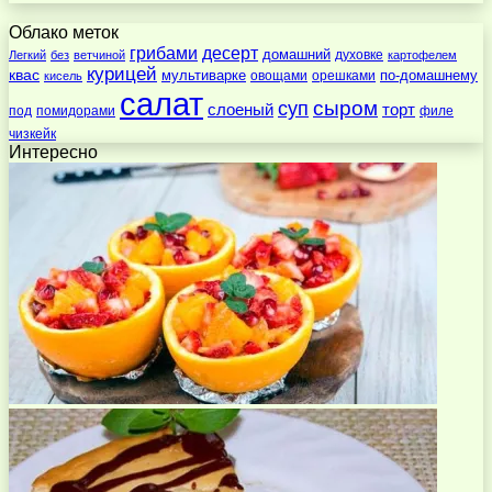
Облако меток
десерт
грибами
домашний
духовке
Легкий
без
ветчиной
картофелем
курицей
квас
по-домашнему
мультиварке
овощами
орешками
кисель
салат
суп
сыром
слоеный
торт
под
помидорами
филе
чизкейк
Интересно