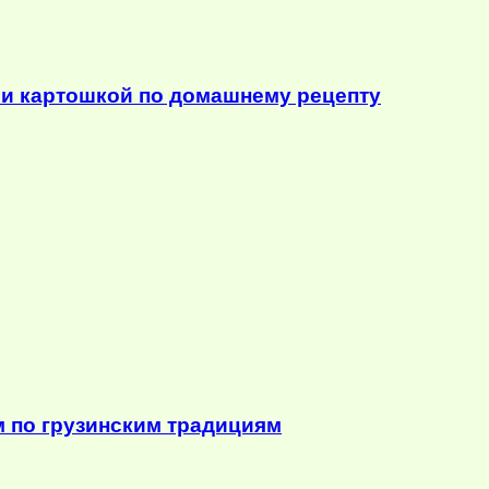
 и картошкой по домашнему рецепту
м по грузинским традициям