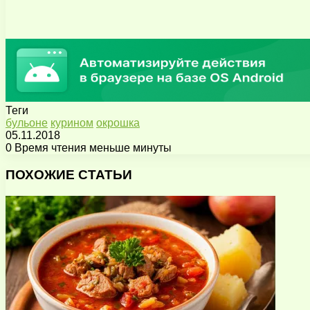
Теги
бульоне
курином
окрошка
05.11.2018
0
Время чтения меньше минуты
Facebook
X
Pinterest
Вконтакте
Одноклассники
Messenger
Messenger
WhatsApp
Telegram
Viber
Поделиться
Печатать
через
ПОХОЖИЕ СТАТЬИ
электронную
почту