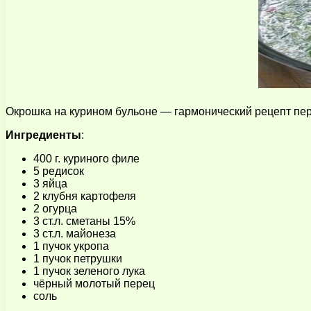
Окрошка на курином бульоне — гармонический рецепт перв
Ингредиенты
:
400 г. куриного филе
5 редисок
3 яйца
2 клубня картофеля
2 огурца
3 ст.л. сметаны 15%
3 ст.л. майонеза
1 пучок укропа
1 пучок петрушки
1 пучок зеленого лука
чёрный молотый перец
соль