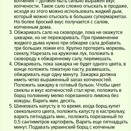
копчения – должен быть сильно выражен вкус
копчености. Такое сало сложно отыскать в продаже,
исходя из этого можно использовать жидкий дым,
который можно отыскать в больших супермаркетах.
Но более броский вкус получается с салом,
копченным дома.
Обжаривать сало на сковороде, пока не окажутся
шкварки, но не пережаривать. При применении
жидкого дыма нужно при обжарке сала добавить
три больших ложки его. Крупно протереть морковь,
свеклу, Нарезать на кружочки лук, положить в
сковороду к обжаренному салу, перемешать.
Обжаривать, пока зажарка не будет одного цвета, в
конце положить томатную пасту, размешать,
обжаривать еще одну минуту. Зажарка должна
иметь четко выраженный запах копченостей.
Положить зажарку в готовый бульон. Чтобы цвет
свеклы и вкус копченостей стал ярче, положить в
борщ половинку мелко порезанного лимона без
кожуры. Варить мин. десять.
Шинковать капусту, в то время, когда борщ купит
свекольного цвета, положить капусту в кастрюльку,
варить пятнадцать мин., положить порезанный по
0,5 сантиметров картофель. Варить еще пятнадцать
минут. Подавать украинский борщ с копченым