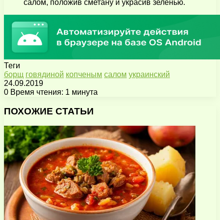
салом, положив сметану и украсив зеленью.
Теги
борщ
говядиной
копченым
салом
украинский
24.09.2019
0
Время чтения: 1 минута
Facebook
X
Pinterest
Вконтакте
Одноклассники
Messenger
Messenger
WhatsApp
Telegram
Viber
Поделиться
Печатать
через
ПОХОЖИЕ СТАТЬИ
электронную
почту