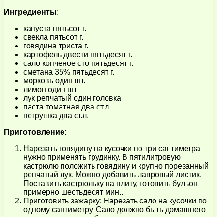
Ингредиенты
:
капуста пятьсот г.
свекла пятьсот г.
говядина триста г.
картофель двести пятьдесят г.
сало копченое сто пятьдесят г.
сметана 35% пятьдесят г.
морковь один шт.
лимон один шт.
лук репчатый один головка
паста томатная два ст.л.
петрушка два ст.л.
Приготовление
:
Нарезать говядину на кусочки по три сантиметра,
нужно применять грудинку. В пятилитровую
кастрюлю положить говядину и крупно порезанный
репчатый лук. Можно добавить лавровый листик.
Поставить кастрюльку на плиту, готовить бульон
примерно шестьдесят мин..
Приготовить зажарку: Нарезать сало на кусочки по
одному сантиметру. Сало должно быть домашнего