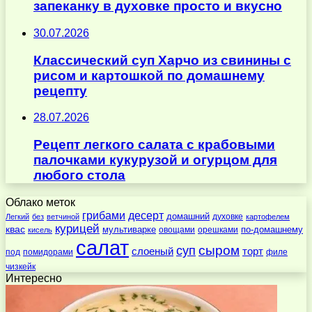
запеканку в духовке просто и вкусно
30.07.2026
Классический суп Харчо из свинины с
рисом и картошкой по домашнему
рецепту
28.07.2026
Рецепт легкого салата с крабовыми
палочками кукурузой и огурцом для
любого стола
Облако меток
десерт
грибами
домашний
духовке
Легкий
без
ветчиной
картофелем
курицей
квас
по-домашнему
мультиварке
овощами
орешками
кисель
салат
суп
сыром
слоеный
торт
под
помидорами
филе
чизкейк
Интересно