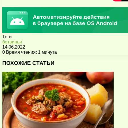
Теги
ботвинья
14.06.2022
0
Время чтения: 1 минута
Facebook
X
Pinterest
Вконтакте
Одноклассники
Messenger
Messenger
WhatsApp
Telegram
Viber
Поделиться
Печатать
через
ПОХОЖИЕ СТАТЬИ
электронную
почту