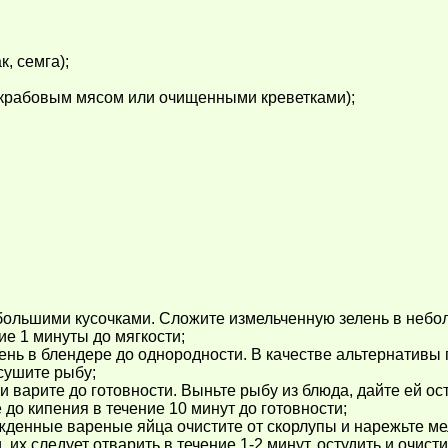
, семга);
 крабовым мясом или очищенными креветками);
большими кусочками. Сложите измельченную зелень в небол
ие 1 минуты до мягкости;
нь в блендере до однородности. В качестве альтернативы 
сушите рыбу;
и варите до готовности. Выньте рыбу из блюда, дайте ей о
до кипения в течение 10 минут до готовности;
жденные вареные яйца очистите от скорлупы и нарежьте ме
 их следует отварить в течение 1-2 минут, остудить и очисти