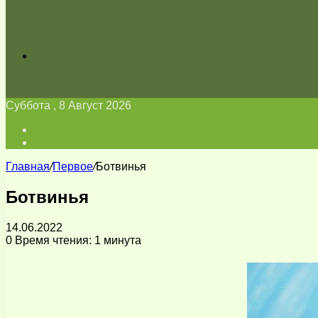
Искать
Суббота , 8 Август 2026
Войти
Switch
skin
Главная
/
Первое
/
Ботвинья
Ботвинья
14.06.2022
0
Время чтения: 1 минута