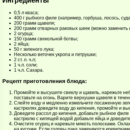
Ингредиенты
0,5 л кваса;
400 г рыбного филе (например, горбуша, лосось, судак
200 грамм щавеля;
200 грамм отварных раковых шеек (можно заменить
2 огурца;
150 грамм свекольной ботвы;
2 яйца;
50 г зеленого лука;
Несколько веточек укропа и петрушки;
2 ст. л. ч.л;
1 ч.л. соли;
1 ч.л. Сахара.
Рецепт приготовления блюда:
Промойте и высушите свеклу и щавель, нарежьте не
поставьте на огонь. Варите верхушки щавеля в течен
Слейте воду и медленно измельчите посаженную зеле
кастрюлях доведите воду до кипения, промойте и вы
Доведите рассол до кипения, добавьте рыбное филе 
кастрюлю с кипящей водой добавьте яйца и доведите 
Очистите огурец и нарежьте мякоть полосками. Охла
на кусочки. Если головы рака заменяются креветками,