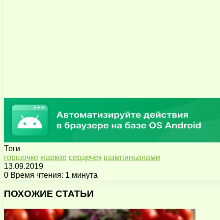
Теги
горшочке
жаркое
сердечек
шампиньонами
13.09.2019
0
Время чтения: 1 минута
Facebook
X
Pinterest
Вконтакте
Одноклассники
Messenger
Messenger
WhatsApp
Telegram
Viber
Поделиться
Печатать
через
ПОХОЖИЕ СТАТЬИ
электронную
почту