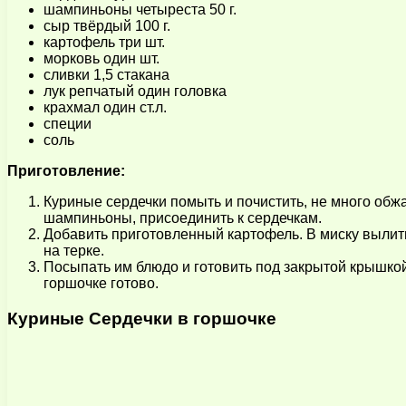
шампиньоны четыреста 50 г.
сыр твёрдый 100 г.
картофель три шт.
морковь один шт.
сливки 1,5 стакана
лук репчатый один головка
крахмал один ст.л.
специи
соль
Приготовление:
Куриные сердечки помыть и почистить, не много обж
шампиньоны, присоединить к сердечкам.
Добавить приготовленный картофель. В миску вылить
на терке.
Посыпать им блюдо и готовить под закрытой крышкой 
горшочке готово.
Куриные Сердечки в горшочке