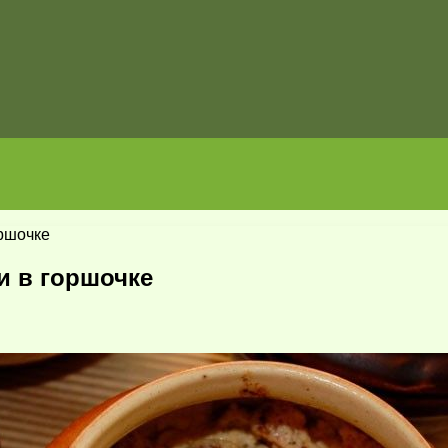
ршочке
и в горшочке