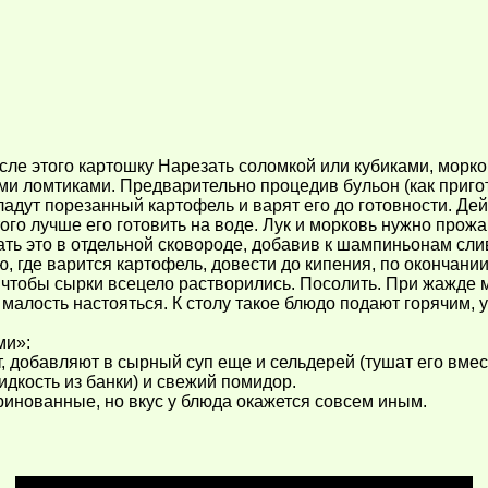
сле этого картошку Нарезать соломкой или кубиками, морков
и ломтиками. Предварительно процедив бульон (как пригот
ладут порезанный картофель и варят его до готовности. Дей
ого лучше его готовить на воде. Лук и морковь нужно прож
ть это в отдельной сковороде, добавив к шампиньонам сли
где варится картофель, довести до кипения, по окончании 
 чтобы сырки всецело растворились. Посолить. При жажде 
ю малость настояться. К столу такое блюдо подают горячим
ми»:
 добавляют в сырный суп еще и сельдерей (тушат его вмест
дкость из банки) и свежий помидор.
инованные, но вкус у блюда окажется совсем иным.