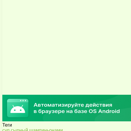
Теги
суп
сырный
шампиньонами