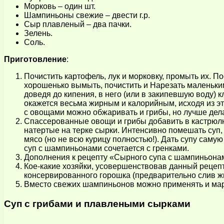
Морковь – один шт.
Шампиньоны свежие – двести г.р.
Сыр плавленый – два пачки.
Зелень.
Соль.
Приготовление
:
Почистить картофель, лук и морковку, промыть их. По
хорошенько вымыть, почистить и Нарезать маленьким
доведя до кипения, в него (или в закипевшую воду) к
окажется весьма жирным и калорийным, исходя из эт
с овощами можно обжаривать и грибы, но лучше дела
Спассерованные овощи и грибы добавить в кастрюлю, 
натертые на терке сырки. Интенсивно помешать суп,
мясо (но не всю курицу полностью!). Дать супу саму
суп с шампиньонами сочетается с гренками.
Дополнения к рецепту «Сырного супа с шампиньона
Кое-какие хозяйки, усовершенствовав данный рецепт,
консервированного горошка (предварительно слив жи
Вместо свежих шампиньонов можно применять и мар
Суп с грибами и плавлеными сырками