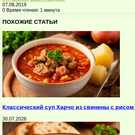
07.08.2019
0
Время чтения: 1 минута
Facebook
X
Pinterest
Вконтакте
Одноклассники
Messenger
Messenger
WhatsApp
Telegram
Viber
Поделиться
Печатать
через
ПОХОЖИЕ СТАТЬИ
электронную
почту
Классический суп Харчо из свинины с рисом
30.07.2026