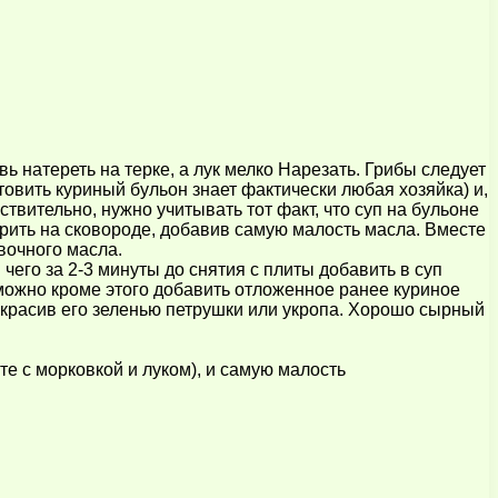
ь натереть на терке, а лук мелко Нарезать. Грибы следует
овить куриный бульон знает фактически любая хозяйка) и,
ствительно, нужно учитывать тот факт, что суп на бульоне
арить на сковороде, добавив самую малость масла. Вместе
вочного масла.
чего за 2-3 минуты до снятия с плиты добавить в суп
можно кроме этого добавить отложенное ранее куриное
, украсив его зеленью петрушки или укропа. Хорошо сырный
е с морковкой и луком), и самую малость