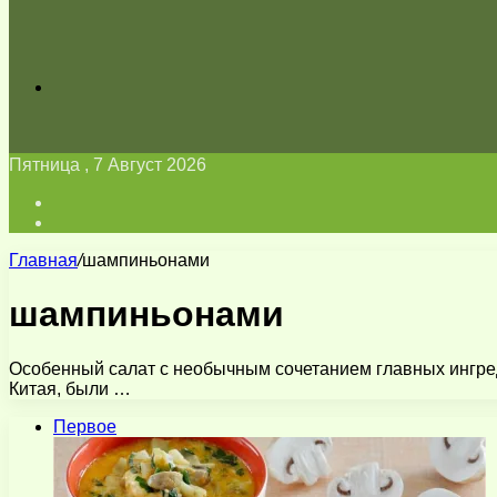
Искать
Пятница , 7 Август 2026
Войти
Switch
skin
Главная
/
шампиньонами
шампиньонами
Особенный салат с необычным сочетанием главных ингреди
Китая, были …
Первое