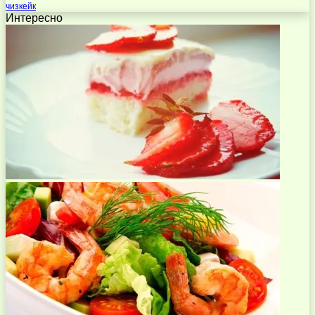
чизкейк
Интересно