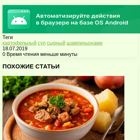
Теги
картофельный
суп
сырный
шампиньонами
18.07.2019
0
Время чтения меньше минуты
Facebook
X
Pinterest
Вконтакте
Одноклассники
Messenger
Messenger
WhatsApp
Telegram
Viber
Поделиться
Печатать
через
ПОХОЖИЕ СТАТЬИ
электронную
почту