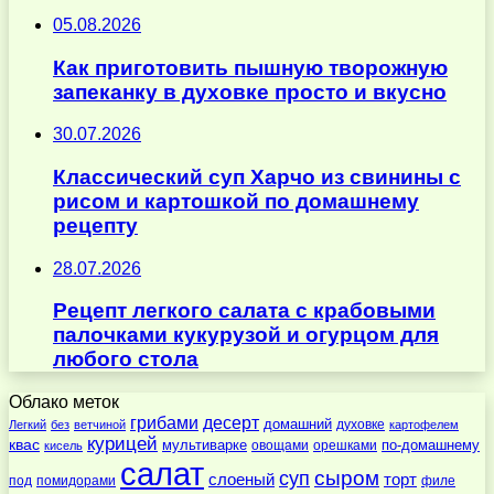
05.08.2026
Как приготовить пышную творожную
запеканку в духовке просто и вкусно
30.07.2026
Классический суп Харчо из свинины с
рисом и картошкой по домашнему
рецепту
28.07.2026
Рецепт легкого салата с крабовыми
палочками кукурузой и огурцом для
любого стола
Облако меток
десерт
грибами
домашний
духовке
Легкий
без
ветчиной
картофелем
курицей
квас
по-домашнему
мультиварке
овощами
орешками
кисель
салат
суп
сыром
слоеный
торт
под
помидорами
филе