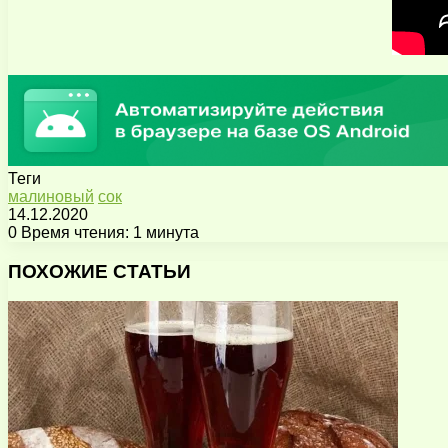
Теги
малиновый
сок
14.12.2020
0
Время чтения: 1 минута
Facebook
X
Pinterest
Вконтакте
Одноклассники
Messenger
Messenger
WhatsApp
Telegram
Viber
Поделиться
Печатать
через
ПОХОЖИЕ СТАТЬИ
электронную
почту