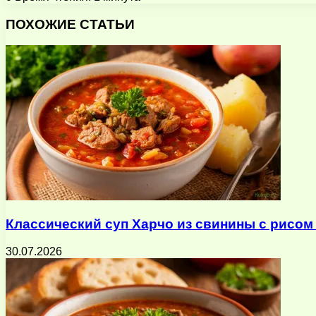
Facebook
X
Pinterest
Вконтакте
Одноклассники
Messenger
Messenger
WhatsApp
Telegram
Viber
Поделиться
Печатать
через
ПОХОЖИЕ СТАТЬИ
электронную
почту
Классический суп Харчо из свинины с рисом
30.07.2026