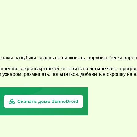
урцами на кубики, зелень нашинковать, порубить белки варе
ипения, закрыть крышкой, оставить на четыре часа, процеди
узваром, размешать, попытаться, добавить в окрошку на н