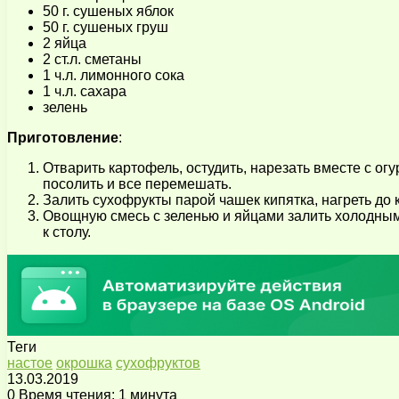
50 г. сушеных яблок
50 г. сушеных груш
2 яйца
2 ст.л. сметаны
1 ч.л. лимонного сока
1 ч.л. сахара
зелень
Приготовление
:
Отварить картофель, остудить, нарезать вместе с ог
посолить и все перемешать.
Залить сухофрукты парой чашек кипятка, нагреть до к
Овощную смесь с зеленью и яйцами залить холодным 
к столу.
Теги
настое
окрошка
сухофруктов
13.03.2019
0
Время чтения: 1 минута