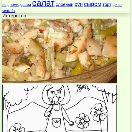
салат
суп
сыром
слоеный
торт
под
помидорами
филе
чизкейк
Интересно