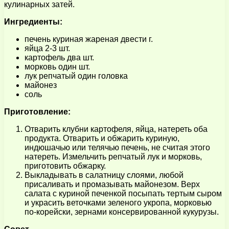
кулинарных затей.
Ингредиенты:
печень куриная жареная двести г.
яйца 2-3 шт.
картофель два шт.
морковь один шт.
лук репчатый один головка
майонез
соль
Приготовление:
Отварить клубни картофеля, яйца, натереть оба
продукта. Отварить и обжарить куриную,
индюшачью или телячью печень, не считая этого
натереть. Измельчить репчатый лук и морковь,
приготовить обжарку.
Выкладывать в салатницу слоями, любой
присаливать и промазывать майонезом. Верх
салата с куриной печенкой посыпать тертым сыром
и украсить веточками зеленого укропа, морковью
по-корейски, зернами консервированной кукурузы.