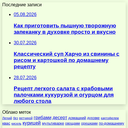
Последние записи
05.08.2026
Как приготовить пышную творожную
запеканку в духовке просто и вкусно
30.07.2026
Классический суп Харчо из свинины с
рисом и картошкой по домашнему
рецепту
28.07.2026
Рецепт легкого салата с крабовыми
палочками кукурузой и огурцом для
любого стола
Облако меток
десерт
грибами
домашний
духовке
Легкий
без
ветчиной
картофелем
курицей
квас
по-домашнему
мультиварке
овощами
орешками
кисель