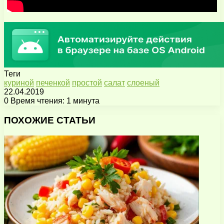
Теги
куриной
печенкой
простой
салат
слоеный
22.04.2019
0
Время чтения: 1 минута
Facebook
X
Pinterest
Вконтакте
Одноклассники
Messenger
Messenger
WhatsApp
Telegram
Viber
Поделиться
Печатать
через
ПОХОЖИЕ СТАТЬИ
электронную
почту