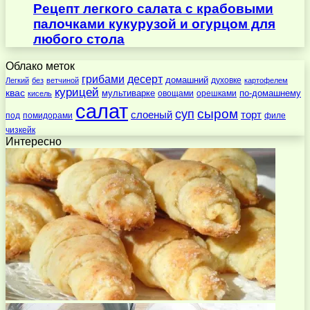
Рецепт легкого салата с крабовыми
палочками кукурузой и огурцом для
любого стола
Облако меток
десерт
грибами
домашний
духовке
Легкий
без
ветчиной
картофелем
курицей
квас
по-домашнему
мультиварке
овощами
орешками
кисель
салат
суп
сыром
слоеный
торт
под
помидорами
филе
чизкейк
Интересно