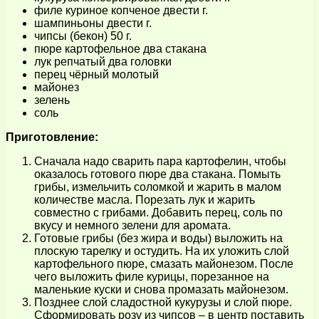
филе куриное копченое двести г.
шампиньоны двести г.
чипсы (бекон) 50 г.
пюре картофельное два стакана
лук репчатый два головки
перец чёрный молотый
майонез
зелень
соль
Приготовление:
Сначала надо сварить пара картофелин, чтобы
оказалось готового пюре два стакана. Помыть
грибы, измельчить соломкой и жарить в малом
количестве масла. Порезать лук и жарить
совместно с грибами. Добавить перец, соль по
вкусу и немного зелени для аромата.
Готовые грибы (без жира и воды) выложить на
плоскую тарелку и остудить. На их уложить слой
картофельного пюре, смазать майонезом. После
чего выложить филе курицы, порезанное на
маленькие куски и снова промазать майонезом.
Позднее слой сладостной кукурузы и слой пюре.
Сформировать розу из чипсов – в центр поставить