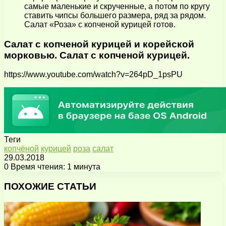
самые маленькие и скрученные, а потом по кругу
ставить чипсы большего размера, ряд за рядом.
Салат «Роза» с копченой курицей готов.
Салат с копченой курицей и корейской
морковью. Салат с копченой курицей.
https://www.youtube.com/watch?v=264pD_1psPU
Теги
копчёной
курицей
роза
салат
29.03.2018
0
Время чтения: 1 минута
Facebook
X
Pinterest
Вконтакте
Одноклассники
Messenger
Messenger
WhatsApp
Telegram
Viber
Поделиться
Печатать
через
ПОХОЖИЕ СТАТЬИ
электронную
почту