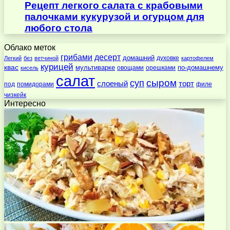
Рецепт легкого салата с крабовыми
палочками кукурузой и огурцом для
любого стола
Облако меток
десерт
грибами
домашний
духовке
Легкий
без
ветчиной
картофелем
курицей
квас
по-домашнему
мультиварке
овощами
орешками
кисель
салат
суп
сыром
слоеный
торт
под
помидорами
филе
чизкейк
Интересно