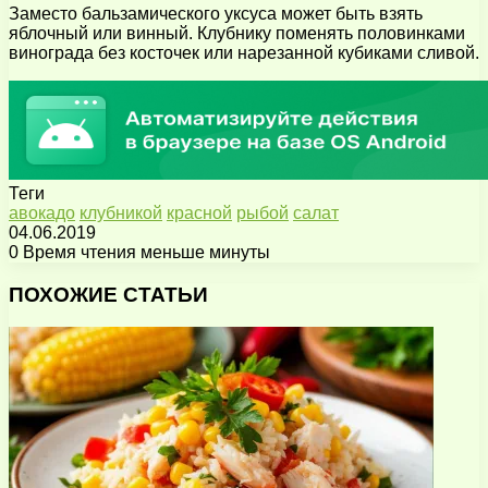
Заместо бальзамического уксуса может быть взять
яблочный или винный. Клубнику поменять половинками
винограда без косточек или нарезанной кубиками сливой.
Теги
авокадо
клубникой
красной
рыбой
салат
04.06.2019
0
Время чтения меньше минуты
Facebook
X
Pinterest
Вконтакте
Одноклассники
Messenger
Messenger
WhatsApp
Telegram
Viber
Поделиться
Печатать
через
ПОХОЖИЕ СТАТЬИ
электронную
почту