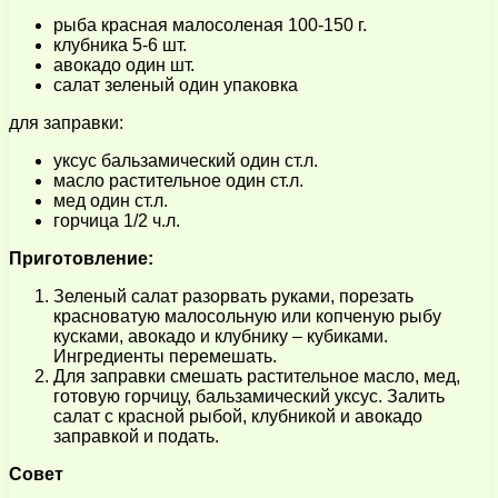
рыба красная малосоленая 100-150 г.
клубника 5-6 шт.
авокадо один шт.
салат зеленый один упаковка
для заправки:
уксус бальзамический один ст.л.
масло растительное один ст.л.
мед один ст.л.
горчица 1/2 ч.л.
Приготовление:
Зеленый салат разорвать руками, порезать
красноватую малосольную или копченую рыбу
кусками, авокадо и клубнику – кубиками.
Ингредиенты перемешать.
Для заправки смешать растительное масло, мед,
готовую горчицу, бальзамический уксус. Залить
салат с красной рыбой, клубникой и авокадо
заправкой и подать.
Совет