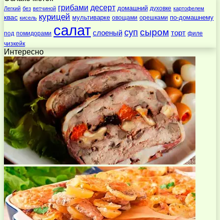
десерт
грибами
домашний
духовке
Легкий
без
ветчиной
картофелем
курицей
квас
по-домашнему
мультиварке
овощами
орешками
кисель
салат
суп
сыром
слоеный
торт
под
помидорами
филе
чизкейк
Интересно