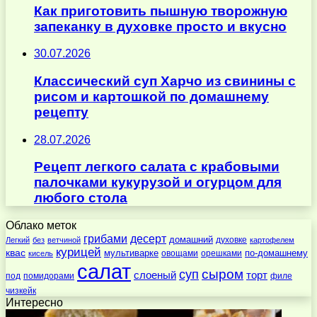
Как приготовить пышную творожную
запеканку в духовке просто и вкусно
30.07.2026
Классический суп Харчо из свинины с
рисом и картошкой по домашнему
рецепту
28.07.2026
Рецепт легкого салата с крабовыми
палочками кукурузой и огурцом для
любого стола
Облако меток
десерт
грибами
домашний
духовке
Легкий
без
ветчиной
картофелем
курицей
квас
по-домашнему
мультиварке
овощами
орешками
кисель
салат
суп
сыром
слоеный
торт
под
помидорами
филе
чизкейк
Интересно