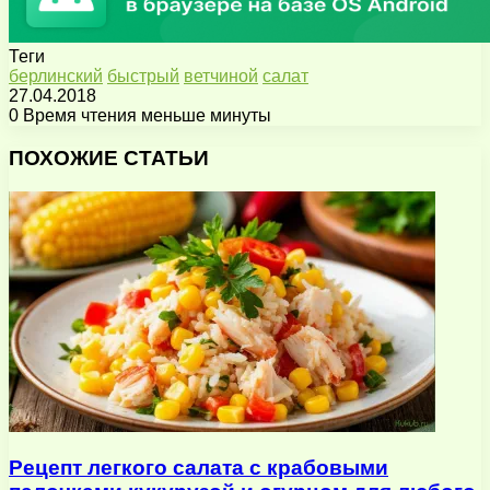
Теги
берлинский
быстрый
ветчиной
салат
27.04.2018
0
Время чтения меньше минуты
Facebook
X
Pinterest
Вконтакте
Одноклассники
Messenger
Messenger
WhatsApp
Telegram
Viber
Поделиться
Печатать
через
ПОХОЖИЕ СТАТЬИ
электронную
почту
Рецепт легкого салата с крабовыми