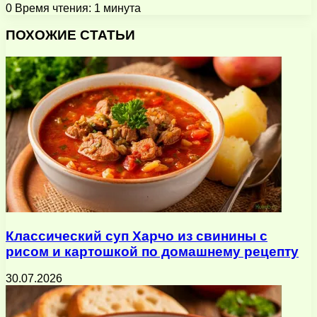
0
Время чтения: 1 минута
Facebook
X
Pinterest
Вконтакте
Одноклассники
Messenger
Messenger
WhatsApp
Telegram
Viber
Поделиться
Печатать
через
ПОХОЖИЕ СТАТЬИ
электронную
почту
Классический суп Харчо из свинины с
рисом и картошкой по домашнему рецепту
30.07.2026