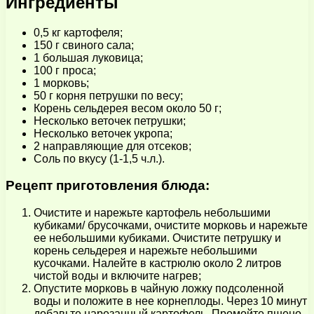
Ингредиенты
0,5 кг картофеля;
150 г свиного сала;
1 большая луковица;
100 г проса;
1 морковь;
50 г корня петрушки по весу;
Корень сельдерея весом около 50 г;
Несколько веточек петрушки;
Несколько веточек укропа;
2 направляющие для отсеков;
Соль по вкусу (1-1,5 ч.л.).
Рецепт приготовления блюда:
Очистите и нарежьте картофель небольшими
кубиками/ брусочками, очистите морковь и нарежьте
ее небольшими кубиками. Очистите петрушку и
корень сельдерея и нарежьте небольшими
кусочками. Налейте в кастрюлю около 2 литров
чистой воды и включите нагрев;
Опустите морковь в чайную ложку подсоленной
воды и положите в нее корнеплоды. Через 10 минут
добавьте нарезанный картофель. Промойте пшено