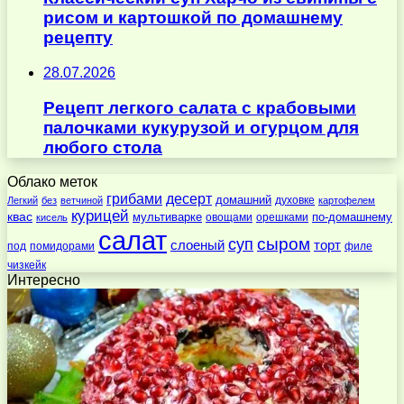
рисом и картошкой по домашнему
рецепту
28.07.2026
Рецепт легкого салата с крабовыми
палочками кукурузой и огурцом для
любого стола
Облако меток
десерт
грибами
домашний
духовке
Легкий
без
ветчиной
картофелем
курицей
квас
по-домашнему
мультиварке
овощами
орешками
кисель
салат
суп
сыром
слоеный
торт
под
помидорами
филе
чизкейк
Интересно