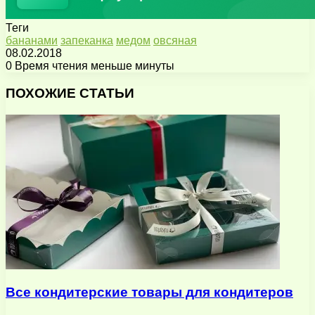
Теги
бананами
запеканка
медом
овсяная
08.02.2018
0
Время чтения меньше минуты
Facebook
X
Pinterest
Вконтакте
Одноклассники
Messenger
Messenger
WhatsApp
Telegram
Viber
Поделиться
Печатать
через
ПОХОЖИЕ СТАТЬИ
электронную
почту
Все кондитерские товары для кондитеров