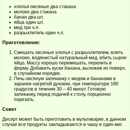
хлопья овсяные два стакана
молоко два стакана
банан два шт.
яйца один шт.
мед три ч.л.
разрыхлитель один ч.л.
Приготовление:
Смешать овсяные хлопья с разрыхлителем, влить
молоко, водянистый натуральный мед, вбить сырое
яйцо. Массу хорошо перемешать, перелить в
форму. Добавить куски банана, выложив их поверх,
в случайном порядке.
Печь овсяную запеканку с медом и бананами в
заранее нагретой духовке, при температуре 180
градусов в течение 30 – 40 минут. Готовую
запеканку, перед подачей к столу, порционно
порезать.
Совет
Десерт может быть приготовить в мультиварке, в данном
случае все продукты закладываются в чашу в один миг.