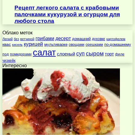
Рецепт легкого салата с крабовыми
палочками кукурузой и огурцом для
любого стола
Облако меток
десерт
грибами
домашний
духовке
Легкий
без
ветчиной
картофелем
курицей
квас
по-домашнему
мультиварке
овощами
орешками
кисель
салат
суп
сыром
слоеный
торт
под
помидорами
филе
чизкейк
Интересно