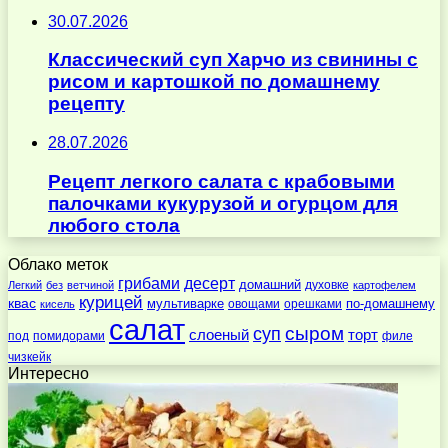
30.07.2026
Классический суп Харчо из свинины с
рисом и картошкой по домашнему
рецепту
28.07.2026
Рецепт легкого салата с крабовыми
палочками кукурузой и огурцом для
любого стола
Облако меток
десерт
грибами
домашний
духовке
Легкий
без
ветчиной
картофелем
курицей
квас
по-домашнему
мультиварке
овощами
орешками
кисель
салат
суп
сыром
слоеный
торт
под
помидорами
филе
чизкейк
Интересно