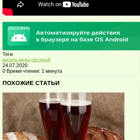
Теги
кисель
мука
овсяной
24.07.2020
0
Время чтения: 1 минута
Facebook
X
Pinterest
Вконтакте
Одноклассники
Messenger
Messenger
WhatsApp
Telegram
Viber
Поделиться
Печатать
через
ПОХОЖИЕ СТАТЬИ
электронную
почту