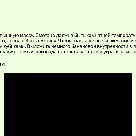
в пышную массу. Сметана должна быть комнатной температур
го, снова взбить сметану. Чтобы масса не осела, желатин 
 кубиками. Выложить немного банановой внутренности в п
ывания. Плитку шоколада натереть на терке и украсить зас
ми