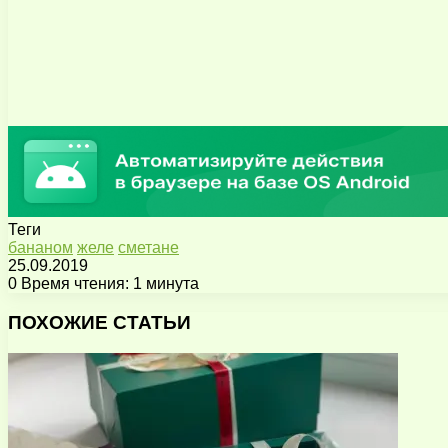
Теги
бананом
желе
сметане
25.09.2019
0
Время чтения: 1 минута
Facebook
X
Pinterest
Вконтакте
Одноклассники
Messenger
Messenger
WhatsApp
Telegram
Viber
Поделиться
Печатать
через
ПОХОЖИЕ СТАТЬИ
электронную
почту