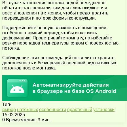
В случае затопления потолка водой немедленно
обратитесь к специалистам для слива жидкости и
восстановления натяжения, чтобы предотвратить
повреждения и потерю формы конструкции.
Поддерживайте ровную влажность в помещении,
особенно в зимний период, чтобы исключить
деформацию. Проветривайте комнату, но избегайте
резких перепадов температуры рядом с поверхностью
потолка.
Соблюдение этих рекомендаций позволит сохранить
долговечность и безупречный внешний вид натяжных
потолков после монтажа.
Теги
выбор
натяжных
особенности
практичный
установки
15.02.2025
0
Время чтения: 3 мин.
Facebook
X
Pinterest
Вконтакте
Одноклассники
Messenger
Messenger
WhatsApp
Telegram
Viber
Поделиться
Печатать