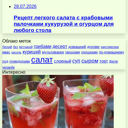
28.07.2026
Рецепт легкого салата с крабовыми
палочками кукурузой и огурцом для
любого стола
Облако меток
десерт
грибами
домашний
духовке
Легкий
без
ветчиной
картофелем
курицей
квас
по-домашнему
мультиварке
овощами
орешками
кисель
салат
суп
сыром
слоеный
торт
под
помидорами
филе
чизкейк
Интересно