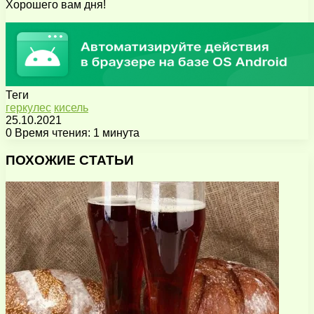
Хорошего вам дня!
Теги
геркулес
кисель
25.10.2021
0
Время чтения: 1 минута
Facebook
X
Pinterest
Вконтакте
Одноклассники
Messenger
Messenger
WhatsApp
Telegram
Viber
Поделиться
Печатать
через
ПОХОЖИЕ СТАТЬИ
электронную
почту