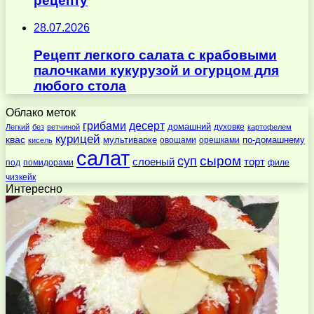
рецепту
28.07.2026
Рецепт легкого салата с крабовыми
палочками кукурузой и огурцом для
любого стола
Облако меток
десерт
грибами
домашний
духовке
Легкий
без
ветчиной
картофелем
курицей
квас
по-домашнему
мультиварке
овощами
орешками
кисель
салат
суп
сыром
слоеный
торт
под
помидорами
филе
чизкейк
Интересно