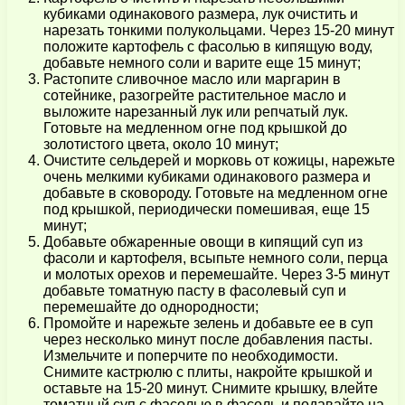
кубиками одинакового размера, лук очистить и
нарезать тонкими полукольцами. Через 15-20 минут
положите картофель с фасолью в кипящую воду,
добавьте немного соли и варите еще 15 минут;
Растопите сливочное масло или маргарин в
сотейнике, разогрейте растительное масло и
выложите нарезанный лук или репчатый лук.
Готовьте на медленном огне под крышкой до
золотистого цвета, около 10 минут;
Очистите сельдерей и морковь от кожицы, нарежьте
очень мелкими кубиками одинакового размера и
добавьте в сковороду. Готовьте на медленном огне
под крышкой, периодически помешивая, еще 15
минут;
Добавьте обжаренные овощи в кипящий суп из
фасоли и картофеля, всыпьте немного соли, перца
и молотых орехов и перемешайте. Через 3-5 минут
добавьте томатную пасту в фасолевый суп и
перемешайте до однородности;
Промойте и нарежьте зелень и добавьте ее в суп
через несколько минут после добавления пасты.
Измельчите и поперчите по необходимости.
Снимите кастрюлю с плиты, накройте крышкой и
оставьте на 15-20 минут. Снимите крышку, влейте
томатный суп с фасолью в фасоль и подавайте на