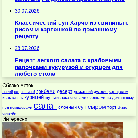
30.07.2026
Классический суп Харчо из свинины с
рисом и картошкой по домашнему
рецепту
28.07.2026
Рецепт легкого салата с крабовыми
палочками кукурузой и огурцом для
любого стола
Облако меток
десерт
грибами
домашний
духовке
Легкий
без
ветчиной
картофелем
курицей
квас
по-домашнему
мультиварке
овощами
орешками
кисель
салат
суп
сыром
слоеный
торт
под
помидорами
филе
чизкейк
Интересно