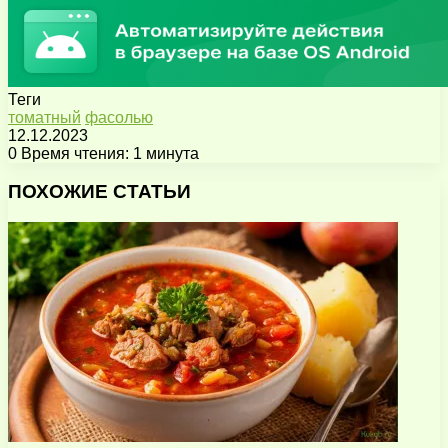
Теги
томатный
фасолью
12.12.2023
0
Время чтения: 1 минута
Facebook
X
Pinterest
Вконтакте
Одноклассники
Messenger
Messenger
WhatsApp
Telegram
Viber
Поделиться
Печатать
через
ПОХОЖИЕ СТАТЬИ
электронную
почту