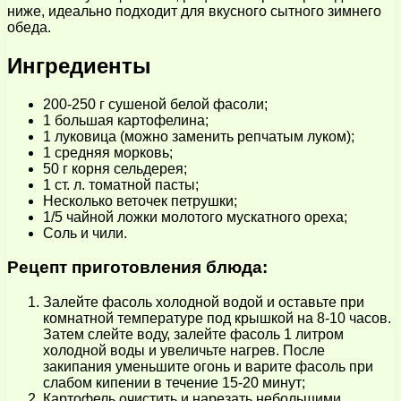
ниже, идеально подходит для вкусного сытного зимнего
обеда.
Ингредиенты
200-250 г сушеной белой фасоли;
1 большая картофелина;
1 луковица (можно заменить репчатым луком);
1 средняя морковь;
50 г корня сельдерея;
1 ст. л. томатной пасты;
Несколько веточек петрушки;
1/5 чайной ложки молотого мускатного ореха;
Соль и чили.
Рецепт приготовления блюда:
Залейте фасоль холодной водой и оставьте при
комнатной температуре под крышкой на 8-10 часов.
Затем слейте воду, залейте фасоль 1 литром
холодной воды и увеличьте нагрев. После
закипания уменьшите огонь и варите фасоль при
слабом кипении в течение 15-20 минут;
Картофель очистить и нарезать небольшими