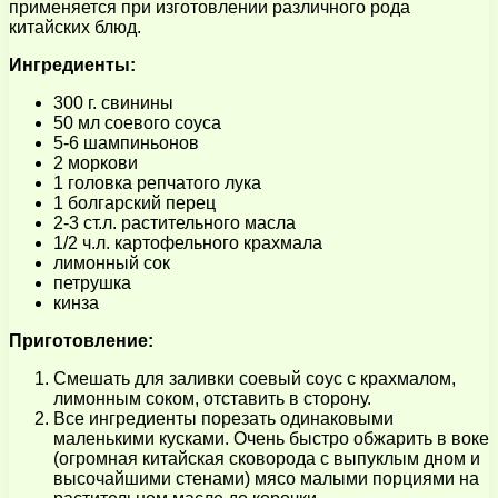
применяется при изготовлении различного рода
китайских блюд.
Ингредиенты:
300 г. свинины
50 мл соевого соуса
5-6 шампиньонов
2 моркови
1 головка репчатого лука
1 болгарский перец
2-3 ст.л. растительного масла
1/2 ч.л. картофельного крахмала
лимонный сок
петрушка
кинза
Приготовление:
Смешать для заливки соевый соус с крахмалом,
лимонным соком, отставить в сторону.
Все ингредиенты порезать одинаковыми
маленькими кусками. Очень быстро обжарить в воке
(огромная китайская сковорода с выпуклым дном и
высочайшими стенами) мясо малыми порциями на