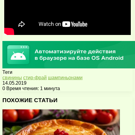
Теги
свинины
стир-фрай
шампиньонами
14.05.2019
0
Время чтения: 1 минута
Facebook
X
Pinterest
Вконтакте
Одноклассники
Messenger
Messenger
WhatsApp
Telegram
Viber
Поделиться
Печатать
через
ПОХОЖИЕ СТАТЬИ
электронную
почту