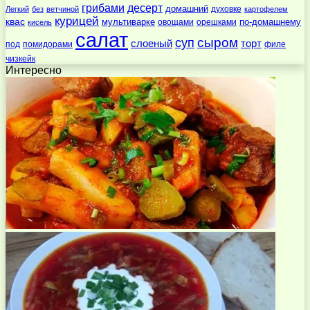
десерт
грибами
домашний
духовке
Легкий
без
ветчиной
картофелем
курицей
квас
по-домашнему
мультиварке
овощами
орешками
кисель
салат
суп
сыром
слоеный
торт
под
помидорами
филе
чизкейк
Интересно