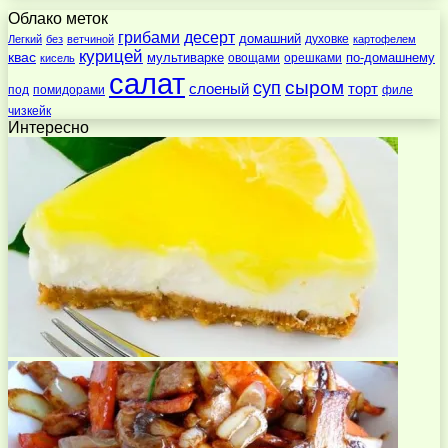
Облако меток
десерт
грибами
домашний
духовке
Легкий
без
ветчиной
картофелем
курицей
квас
по-домашнему
мультиварке
овощами
орешками
кисель
салат
суп
сыром
слоеный
торт
под
помидорами
филе
чизкейк
Интересно