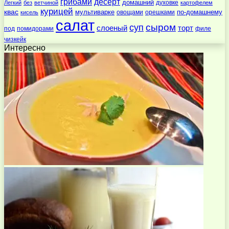
десерт
грибами
домашний
духовке
Легкий
без
ветчиной
картофелем
курицей
квас
по-домашнему
мультиварке
овощами
орешками
кисель
салат
суп
сыром
слоеный
торт
под
помидорами
филе
чизкейк
Интересно