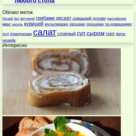
любого стола
Облако меток
десерт
грибами
домашний
духовке
Легкий
без
ветчиной
картофелем
курицей
квас
по-домашнему
мультиварке
овощами
орешками
кисель
салат
суп
сыром
слоеный
торт
под
помидорами
филе
чизкейк
Интересно