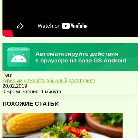
Теги
куриным
нежность
обычный
салат
филе
20.02.2019
0
Время чтения: 1 минута
Facebook
X
Pinterest
Вконтакте
Одноклассники
Messenger
Messenger
WhatsApp
Telegram
Viber
Поделиться
Печатать
через
ПОХОЖИЕ СТАТЬИ
электронную
почту