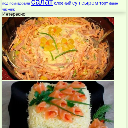
салат
суп
сыром
слоеный
торт
под
помидорами
филе
чизкейк
Интересно