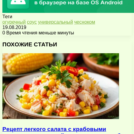
Теги
огуречный
соус
универсальный
чесноком
19.08.2019
0
Время чтения меньше минуты
Facebook
X
Pinterest
Вконтакте
Одноклассники
Messenger
Messenger
WhatsApp
Telegram
Viber
Поделиться
Печатать
через
ПОХОЖИЕ СТАТЬИ
электронную
почту
Рецепт легкого салата с крабовыми