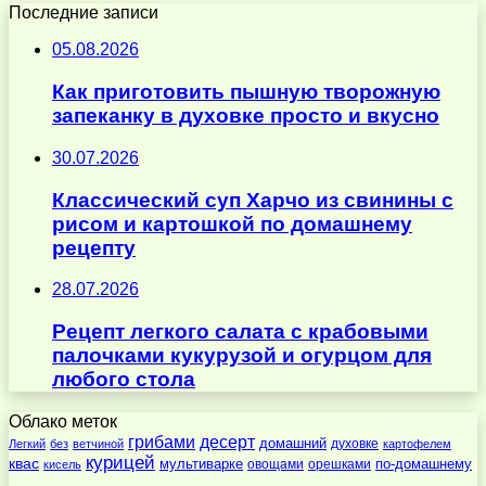
Последние записи
05.08.2026
Как приготовить пышную творожную
запеканку в духовке просто и вкусно
30.07.2026
Классический суп Харчо из свинины с
рисом и картошкой по домашнему
рецепту
28.07.2026
Рецепт легкого салата с крабовыми
палочками кукурузой и огурцом для
любого стола
Облако меток
десерт
грибами
домашний
духовке
Легкий
без
ветчиной
картофелем
курицей
квас
по-домашнему
мультиварке
овощами
орешками
кисель