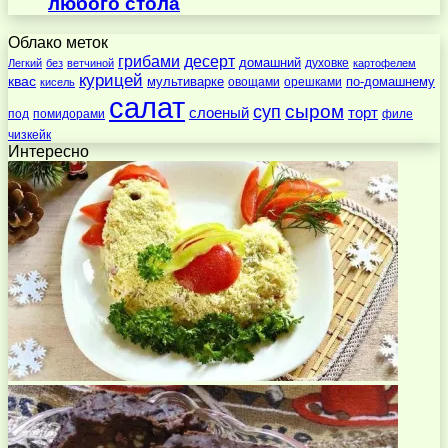
любого стола
Облако меток
десерт
грибами
домашний
духовке
Легкий
без
ветчиной
картофелем
курицей
квас
по-домашнему
мультиварке
овощами
орешками
кисель
салат
суп
сыром
слоеный
торт
под
помидорами
филе
чизкейк
Интересно