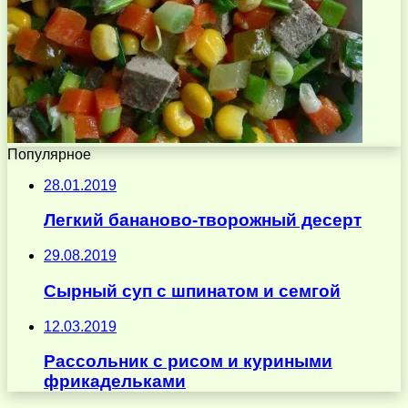
Популярное
28.01.2019
Легкий бананово-творожный десерт
29.08.2019
Сырный суп с шпинатом и семгой
12.03.2019
Рассольник с рисом и куриными
фрикадельками