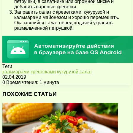
петрушки) в салатнике или огромной миске и
добавить вареные креветки.
Заправить салат с креветками, кукурузой и
кальмарами майонезом и хорошо перемешать.
Оказавшийся салат перед подачей украсить
размельченной петрушкой.
Теги
кальмарами
креветками
кукурузой
салат
02.04.2019
0
Время чтения: 1 минута
Facebook
X
Pinterest
Вконтакте
Одноклассники
Messenger
Messenger
WhatsApp
Telegram
Viber
Поделиться
Печатать
через
ПОХОЖИЕ СТАТЬИ
электронную
почту