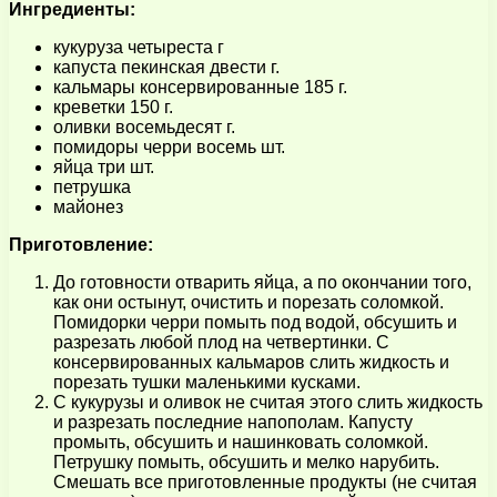
Ингредиенты:
кукуруза четыреста г
капуста пекинская двести г.
кальмары консервированные 185 г.
креветки 150 г.
оливки восемьдесят г.
помидоры черри восемь шт.
яйца три шт.
петрушка
майонез
Приготовление:
До готовности отварить яйца, а по окончании того,
как они остынут, очистить и порезать соломкой.
Помидорки черри помыть под водой, обсушить и
разрезать любой плод на четвертинки. С
консервированных кальмаров слить жидкость и
порезать тушки маленькими кусками.
С кукурузы и оливок не считая этого слить жидкость
и разрезать последние напополам. Капусту
промыть, обсушить и нашинковать соломкой.
Петрушку помыть, обсушить и мелко нарубить.
Смешать все приготовленные продукты (не считая