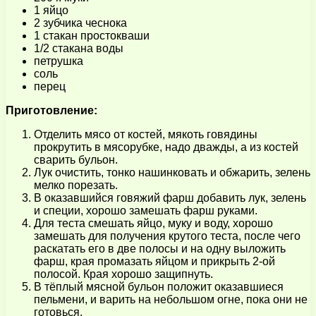
1 яйцо
2 зубчика чеснока
1 стакан простокваши
1/2 стакана воды
петрушка
соль
перец
Приготовление:
Отделить мясо от костей, мякоть говядины
прокрутить в мясорубке, надо дважды, а из костей
сварить бульон.
Лук очистить, тонко нашинковать и обжарить, зелень
мелко порезать.
В оказавшийся говяжий фарш добавить лук, зелень
и специи, хорошо замешать фарш руками.
Для теста смешать яйцо, муку и воду, хорошо
замешать для получения крутого теста, после чего
раскатать его в две полосы и на одну выложить
фарш, края промазать яйцом и прикрыть 2-ой
полосой. Края хорошо защипнуть.
В тёплый мясной бульон положит оказавшиеся
пельмени, и варить на небольшом огне, пока они не
готовься.