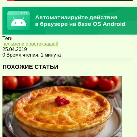
Теги
пельмени
простоквашей
25.04.2019
0
Время чтения: 1 минута
Facebook
X
Pinterest
Вконтакте
Одноклассники
Messenger
Messenger
WhatsApp
Telegram
Viber
Поделиться
Печатать
через
ПОХОЖИЕ СТАТЬИ
электронную
почту