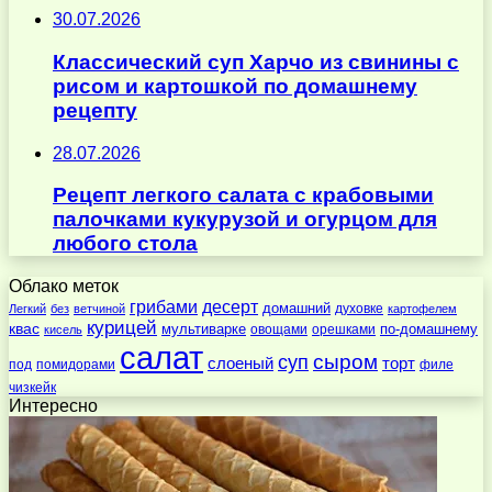
30.07.2026
Классический суп Харчо из свинины с
рисом и картошкой по домашнему
рецепту
28.07.2026
Рецепт легкого салата с крабовыми
палочками кукурузой и огурцом для
любого стола
Облако меток
десерт
грибами
домашний
духовке
Легкий
без
ветчиной
картофелем
курицей
квас
по-домашнему
мультиварке
овощами
орешками
кисель
салат
суп
сыром
слоеный
торт
под
помидорами
филе
чизкейк
Интересно