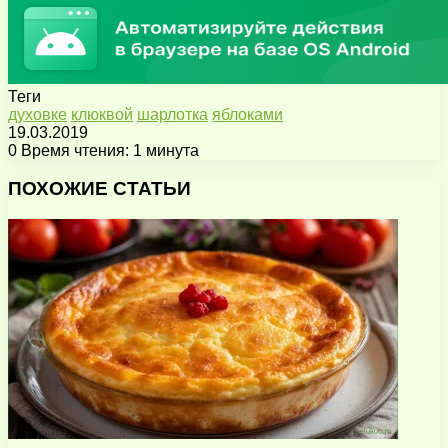
Теги
духовке
клюквой
шарлотка
яблоками
19.03.2019
0
Время чтения: 1 минута
Facebook
X
Pinterest
Вконтакте
Одноклассники
Messenger
Messenger
WhatsApp
Telegram
Viber
Поделиться
Печатать
через
ПОХОЖИЕ СТАТЬИ
электронную
почту