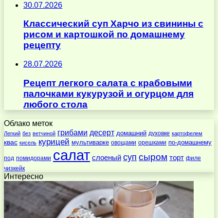
30.07.2026
Классический суп Харчо из свинины с
рисом и картошкой по домашнему
рецепту
28.07.2026
Рецепт легкого салата с крабовыми
палочками кукурузой и огурцом для
любого стола
Облако меток
десерт
грибами
домашний
духовке
Легкий
без
ветчиной
картофелем
курицей
квас
по-домашнему
мультиварке
овощами
орешками
кисель
салат
суп
сыром
слоеный
торт
под
помидорами
филе
чизкейк
Интересно