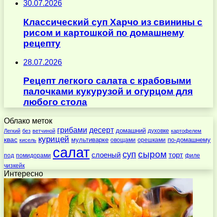
30.07.2026
Классический суп Харчо из свинины с
рисом и картошкой по домашнему
рецепту
28.07.2026
Рецепт легкого салата с крабовыми
палочками кукурузой и огурцом для
любого стола
Облако меток
десерт
грибами
домашний
духовке
Легкий
без
ветчиной
картофелем
курицей
квас
по-домашнему
мультиварке
овощами
орешками
кисель
салат
суп
сыром
слоеный
торт
под
помидорами
филе
чизкейк
Интересно