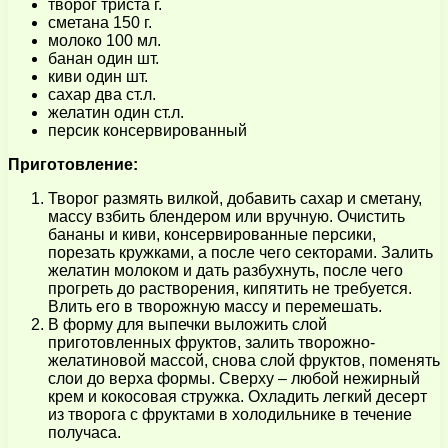
творог триста г.
сметана 150 г.
молоко 100 мл.
банан один шт.
киви один шт.
сахар два ст.л.
желатин один ст.л.
персик консервированный
Приготовление:
Творог размять вилкой, добавить сахар и сметану,
массу взбить блендером или вручную. Очистить
бананы и киви, консервированные персики,
порезать кружками, а после чего секторами. Залить
желатин молоком и дать разбухнуть, после чего
прогреть до растворения, кипятить не требуется.
Влить его в творожную массу и перемешать.
В форму для выпечки выложить слой
приготовленных фруктов, залить творожно-
желатиновой массой, снова слой фруктов, поменять
слои до верха формы. Сверху – любой нежирный
крем и кокосовая стружка. Охладить легкий десерт
из творога с фруктами в холодильнике в течение
получаса.