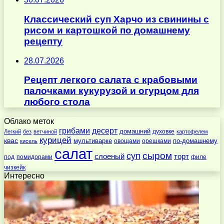
Классический суп Харчо из свинины с
рисом и картошкой по домашнему
рецепту
28.07.2026
Рецепт легкого салата с крабовыми
палочками кукурузой и огурцом для
любого стола
Облако меток
десерт
грибами
домашний
духовке
Легкий
без
ветчиной
картофелем
курицей
квас
по-домашнему
мультиварке
овощами
орешками
кисель
салат
суп
сыром
слоеный
торт
под
помидорами
филе
чизкейк
Интересно