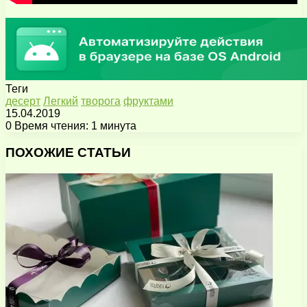
Теги
десерт
Легкий
творога
фруктами
15.04.2019
0
Время чтения: 1 минута
Facebook
X
Pinterest
Вконтакте
Одноклассники
Messenger
Messenger
WhatsApp
Telegram
Viber
Поделиться
Печатать
через
ПОХОЖИЕ СТАТЬИ
электронную
почту