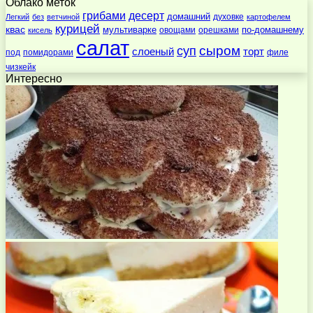
Облако меток
десерт
грибами
домашний
духовке
Легкий
без
ветчиной
картофелем
курицей
квас
по-домашнему
мультиварке
овощами
орешками
кисель
салат
суп
сыром
слоеный
торт
под
помидорами
филе
чизкейк
Интересно