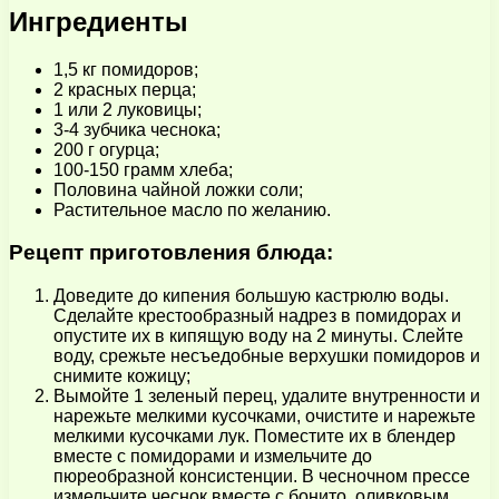
Ингредиенты
1,5 кг помидоров;
2 красных перца;
1 или 2 луковицы;
3-4 зубчика чеснока;
200 г огурца;
100-150 грамм хлеба;
Половина чайной ложки соли;
Растительное масло по желанию.
Рецепт приготовления блюда:
Доведите до кипения большую кастрюлю воды.
Сделайте крестообразный надрез в помидорах и
опустите их в кипящую воду на 2 минуты. Слейте
воду, срежьте несъедобные верхушки помидоров и
снимите кожицу;
Вымойте 1 зеленый перец, удалите внутренности и
нарежьте мелкими кусочками, очистите и нарежьте
мелкими кусочками лук. Поместите их в блендер
вместе с помидорами и измельчите до
пюреобразной консистенции. В чесночном прессе
измельчите чеснок вместе с бонито, оливковым