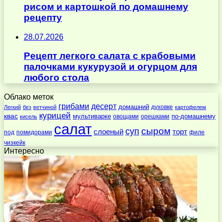
рисом и картошкой по домашнему
рецепту
28.07.2026
Рецепт легкого салата с крабовыми
палочками кукурузой и огурцом для
любого стола
Облако меток
десерт
грибами
домашний
духовке
Легкий
без
ветчиной
картофелем
курицей
квас
по-домашнему
мультиварке
овощами
орешками
кисель
салат
суп
сыром
слоеный
торт
под
помидорами
филе
чизкейк
Интересно