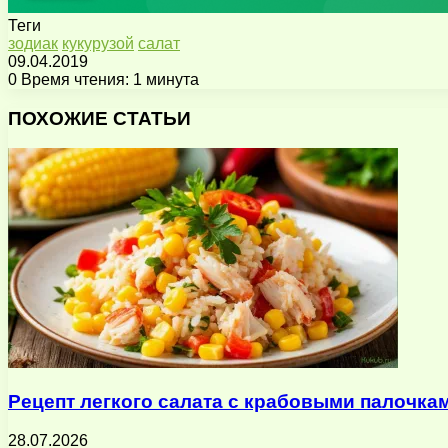
Теги
зодиак
кукурузой
салат
09.04.2019
0
Время чтения: 1 минута
Facebook
X
Pinterest
Вконтакте
Одноклассники
Messenger
Messenger
WhatsApp
Telegram
Viber
Поделиться
Печатать
через
ПОХОЖИЕ СТАТЬИ
электронную
почту
Рецепт легкого салата с крабовыми палочка
28.07.2026