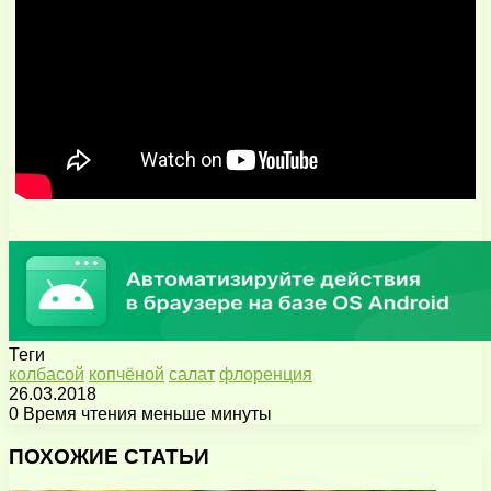
Теги
колбасой
копчёной
салат
флоренция
26.03.2018
0
Время чтения меньше минуты
Facebook
X
Pinterest
Вконтакте
Одноклассники
Messenger
Messenger
WhatsApp
Telegram
Viber
Поделиться
Печатать
через
ПОХОЖИЕ СТАТЬИ
электронную