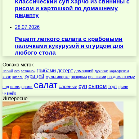
Классический суп Харчо из свинины с
рисом и картошкой по домашнему
рецепту
28.07.2026
Рецепт легкого салата с крабовыми
палочками кукурузой и огурцом для
любого стола
Облако меток
десерт
грибами
домашний
духовке
Легкий
без
ветчиной
картофелем
курицей
квас
по-домашнему
мультиварке
овощами
орешками
кисель
салат
суп
сыром
слоеный
торт
под
помидорами
филе
чизкейк
Интересно