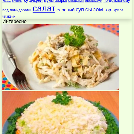
курицей
квас
по-домашнему
мультиварке
овощами
орешками
кисель
салат
суп
сыром
слоеный
торт
под
помидорами
филе
чизкейк
Интересно