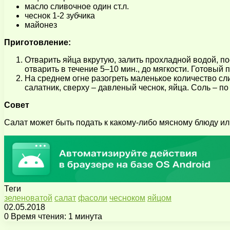
масло сливочное один ст.л.
чеснок 1-2 зубчика
майонез
Приготовление:
Отварить яйца вкрутую, залить прохладной водой, по
отварить в течение 5–10 мин., до мягкости. Готовый
На среднем огне разогреть маленькое количество сл
салатник, сверху – давленый чеснок, яйца. Соль – п
Совет
Салат может быть подать к какому-либо мясному блюду ил
Теги
зеленоватой
салат
фасоли
чесноком
яйцом
02.05.2018
0
Время чтения: 1 минута
Facebook
X
Pinterest
Вконтакте
Одноклассники
Messenger
Messenger
WhatsApp
Telegram
Viber
Поделиться
Печатать