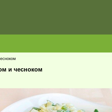
чесноком
ом и чесноком