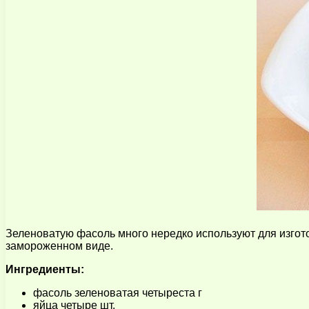
Зеленоватую фасоль много нередко используют для изгото
замороженном виде.
Ингредиенты:
фасоль зеленоватая четыреста г
яйца четыре шт.