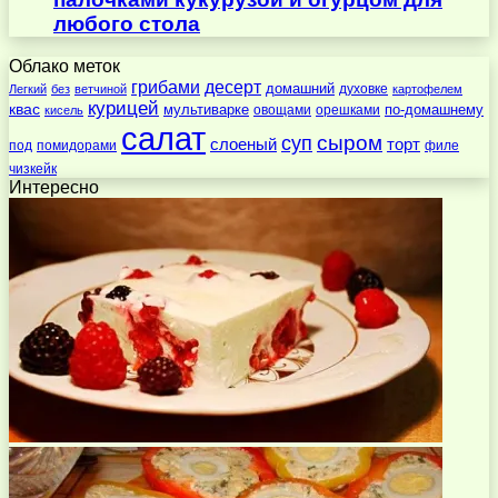
любого стола
Облако меток
десерт
грибами
домашний
духовке
Легкий
без
ветчиной
картофелем
курицей
квас
по-домашнему
мультиварке
овощами
орешками
кисель
салат
суп
сыром
слоеный
торт
под
помидорами
филе
чизкейк
Интересно