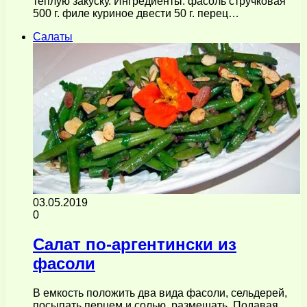
тёплую закуску. Ингредиенты: фасоль стручковая
500 г. филе куриное двести 50 г. перец…
Салаты
03.05.2019
0
Салат по-аргентински из
фасоли
В емкость положить два вида фасоли, сельдерей,
посыпать перцем и солью, размешать. Подавая