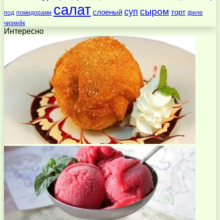
салат
суп
сыром
слоеный
торт
под
помидорами
филе
чизкейк
Интересно