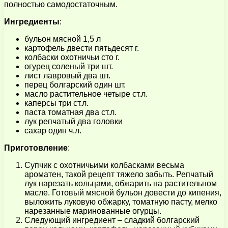
полностью самодостаточным.
Ингредиенты
:
бульон мясной 1,5 л
картофель двести пятьдесят г.
колбаски охотничьи сто г.
огурец соленый три шт.
лист лавровый два шт.
перец болгарский один шт.
масло растительное четыре ст.л.
каперсы три ст.л.
паста томатная два ст.л.
лук репчатый два головки
сахар один ч.л.
Приготовление
:
Супчик с охотничьими колбасками весьма
ароматен, такой рецепт тяжело забыть. Репчатый
лук нарезать кольцами, обжарить на растительном
масле. Готовый мясной бульон довести до кипения,
выложить луковую обжарку, томатную пасту, мелко
нарезанные маринованные огурцы.
Следующий ингредиент – сладкий болгарский