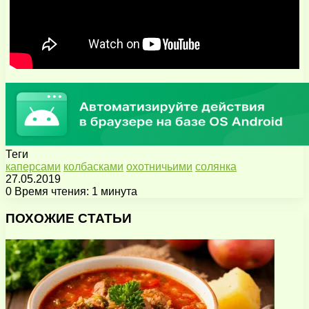
Теги
каперсами
колбасками
охотничьими
солянка
27.05.2019
0
Время чтения: 1 минута
Facebook
X
Pinterest
Вконтакте
Одноклассники
Messenger
Messenger
WhatsApp
Telegram
Viber
Поделиться
Печатать
через
ПОХОЖИЕ СТАТЬИ
электронную
почту