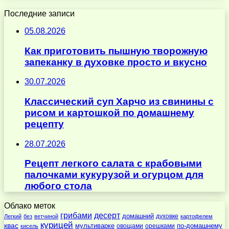
Последние записи
05.08.2026
Как приготовить пышную творожную
запеканку в духовке просто и вкусно
30.07.2026
Классический суп Харчо из свинины с
рисом и картошкой по домашнему
рецепту
28.07.2026
Рецепт легкого салата с крабовыми
палочками кукурузой и огурцом для
любого стола
Облако меток
десерт
грибами
домашний
духовке
Легкий
без
ветчиной
картофелем
курицей
квас
по-домашнему
мультиварке
овощами
орешками
кисель