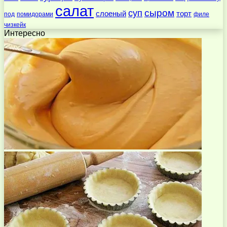
салат
суп
сыром
слоеный
торт
под
помидорами
филе
чизкейк
Интересно