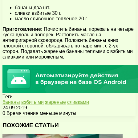
бананы два шт.
сливки взбитые 30 г.
масло сливочное топленое 20 г.
Приготовление:
Почистить бананы, порезать на четыре
куска вдоль и поперек. Растопить масло на
антипригарной сковороде. Положить бананы вниз
плоской стороной, обжаривать по паре мин. с 2-ух
сторон. Подавать жареные бананы теплыми с взбитыми
сливками или мороженым.
Теги
бананы
взбитыми
жареные
сливками
24.09.2019
0
Время чтения меньше минуты
Facebook
X
Pinterest
Вконтакте
Одноклассники
Messenger
Messenger
WhatsApp
Telegram
Viber
Поделиться
Печатать
через
ПОХОЖИЕ СТАТЬИ
электронную
почту