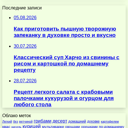
Последние записи
05.08.2026
Как приготовить пышную творожную
запеканку в духовке просто и вкусно
30.07.2026
Классический суп Харчо из свинины с
рисом и картошкой по домашнему
рецепту
28.07.2026
Рецепт легкого салата с крабовыми
палочками кукурузой и огурцом для
любого стола
Облако меток
десерт
грибами
домашний
духовке
Легкий
без
ветчиной
картофелем
курицей
квас
по-домашнему
мультиварке
овощами
орешками
кисель