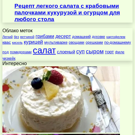
Рецепт легкого салата с крабовыми
палочками кукурузой и огурцом для
любого стола
Облако меток
десерт
грибами
домашний
духовке
Легкий
без
ветчиной
картофелем
курицей
квас
по-домашнему
мультиварке
овощами
орешками
кисель
салат
суп
сыром
слоеный
торт
под
помидорами
филе
чизкейк
Интересно