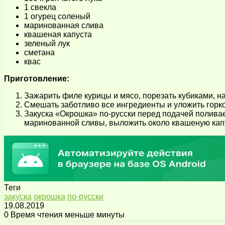
1 свекла
1 огурец соленый
маринованная слива
квашеная капуста
зеленый лук
сметана
квас
Приготовление:
Зажарить филе курицы и мясо, порезать кубиками, н
Смешать заботливо все ингредиенты и уложить горко
Закуска «Окрошка» по-русски перед подачей поливае
маринованной сливы, выложить около квашеную капу
Теги
закуска
окрошка
по-русски
19.08.2019
0
Время чтения меньше минуты
Facebook
X
Pinterest
Вконтакте
Одноклассники
Messenger
Messenger
WhatsApp
Telegram
Viber
Поделиться
Печатать