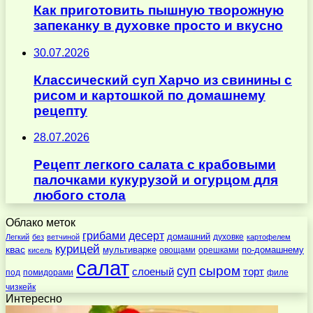
Как приготовить пышную творожную
запеканку в духовке просто и вкусно
30.07.2026
Классический суп Харчо из свинины с
рисом и картошкой по домашнему
рецепту
28.07.2026
Рецепт легкого салата с крабовыми
палочками кукурузой и огурцом для
любого стола
Облако меток
десерт
грибами
домашний
духовке
Легкий
без
ветчиной
картофелем
курицей
квас
по-домашнему
мультиварке
овощами
орешками
кисель
салат
суп
сыром
слоеный
торт
под
помидорами
филе
чизкейк
Интересно