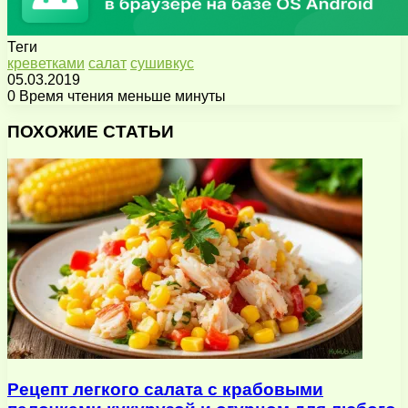
Теги
креветками
салат
сушивкус
05.03.2019
0
Время чтения меньше минуты
Facebook
X
Pinterest
Вконтакте
Одноклассники
Messenger
Messenger
WhatsApp
Telegram
Viber
Поделиться
Печатать
через
ПОХОЖИЕ СТАТЬИ
электронную
почту
Рецепт легкого салата с крабовыми