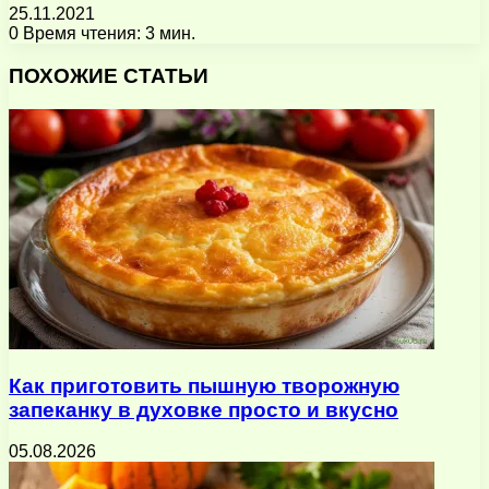
25.11.2021
0
Время чтения: 3 мин.
Facebook
X
Pinterest
Вконтакте
Одноклассники
Messenger
Messenger
WhatsApp
Telegram
Viber
Поделиться
Печатать
через
ПОХОЖИЕ СТАТЬИ
электронную
почту
Как приготовить пышную творожную
запеканку в духовке просто и вкусно
05.08.2026