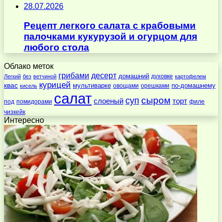
28.07.2026
Рецепт легкого салата с крабовыми
палочками кукурузой и огурцом для
любого стола
Облако меток
десерт
грибами
домашний
духовке
Легкий
без
ветчиной
картофелем
курицей
квас
по-домашнему
мультиварке
овощами
орешками
кисель
салат
суп
сыром
слоеный
торт
под
помидорами
филе
чизкейк
Интересно