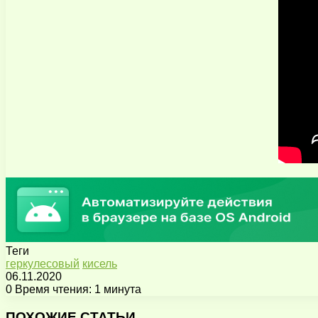
Теги
геркулесовый
кисель
06.11.2020
0
Время чтения: 1 минута
Facebook
X
Pinterest
Вконтакте
Одноклассники
Messenger
Messenger
WhatsApp
Telegram
Viber
Поделиться
Печатать
через
ПОХОЖИЕ СТАТЬИ