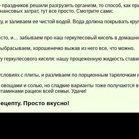
 праздников решили разгрузить организм, то способ, как пр
ансовых затрат, тут все просто. Смотрите сами:
и заливаем ее чистой водой. Вода должна покрывать крупу 
сто, и… забываем про наш геркулесовый кисель в домашних
выбрасываем, хорошенечко выжав из него все, что можно.
у геркулесового киселя: нашу процеженную жидкость ставим
словиях с плиты, и разливаем по порционным тарелочкам и
овощами и солью, но сладкие варианты тоже получаются вку
итаминами рацион всей семьи. Удачи!
цепту. Просто вкусно!