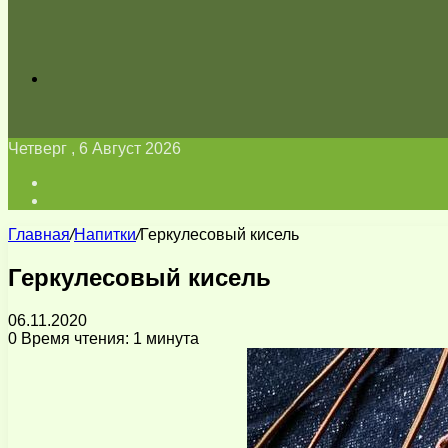
Искать
Четверг , 6 Август 2026
Войти
Switch
skin
Главная
/
Напитки
/
Геркулесовый кисель
Геркулесовый кисель
06.11.2020
0
Время чтения: 1 минута